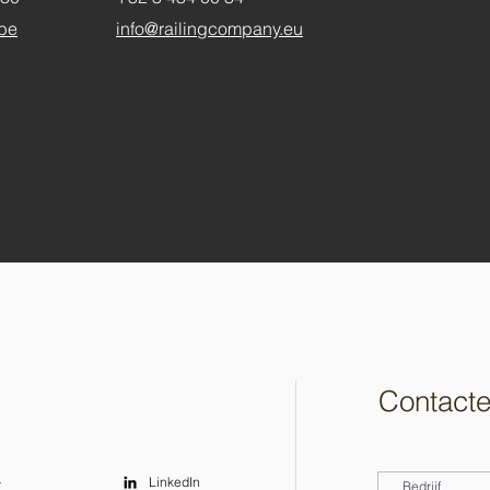
.be
info@railingcompany.eu
Contacte
LinkedIn
t