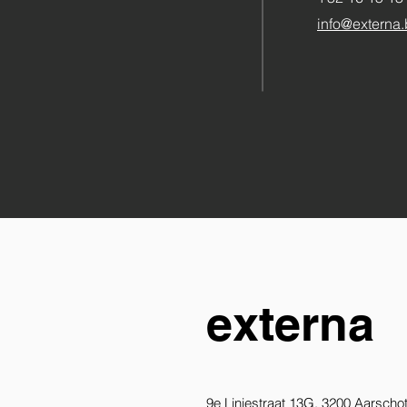
info@externa
externa
9e Liniestraat 13G, 3200 Aarscho