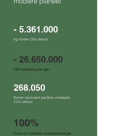
mooiere planeet
-
5.361.000
kg minder C02-uitstoot
-
26.650.000
kWh besparing per jaar
268.050
Bomen equivalent jaarlijkse verlaagde
CO2-uitstoot
100%
Focus op circulaire, duurzame energie