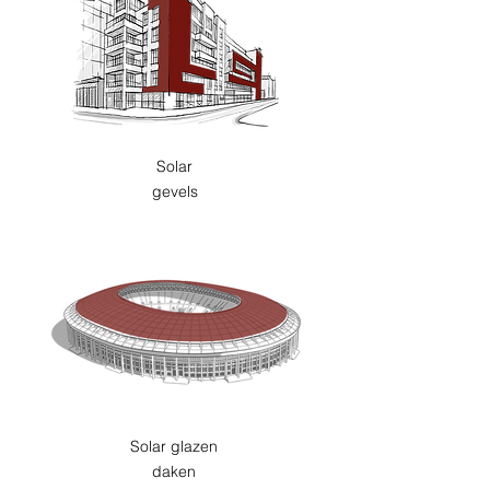
Solar
gevels
Solar glazen
daken