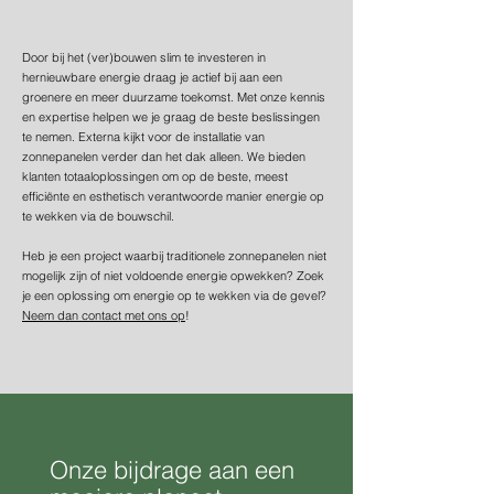
Door bij het (ver)bouwen slim te investeren in
hernieuwbare energie draag je actief bij aan een
groenere en meer duurzame toekomst. Met onze kennis
en expertise helpen we je graag de beste beslissingen
te nemen. Externa kijkt voor de installatie van
zonnepanelen verder dan het dak alleen. We bieden
klanten totaaloplossingen om op de beste, meest
efficiënte en esthetisch verantwoorde manier energie op
te wekken via de bouwschil.
Heb je een project waarbij traditionele zonnepanelen niet
mogelijk zijn of niet voldoende energie opwekken? Zoek
je een oplossing om energie op te wekken via de gevel?
Neem dan contact met ons op
!
Onze bijdrage aan een